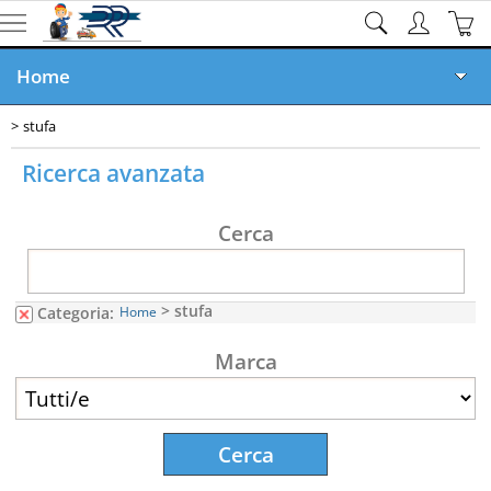
Home
stufa
Ricambi online
Ricerca avanzata
Veicoli Demoliti
Cerca
Veicoli in Vendita
Rottamazione GRATIS
> stufa
Categoria:
Home
Documenti
Marca