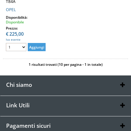
T84A
OPEL
Disponibilità:
Disponibile
Prezzo:
€
225,00
Iva esente
1 risultati trovati (10 per pagina - 1 in totale)
Chi siamo
Chi siamo
Contatti
Link Utili
Condizioni di vendita
Informativa Privacy
Pagamenti sicuri