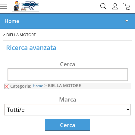
Home
BIELLA MOTORE
Ricambi online
Ricerca avanzata
Veicoli Demoliti
Cerca
Veicoli in Vendita
Rottamazione GRATIS
> BIELLA MOTORE
Categoria:
Home
Documenti
Marca