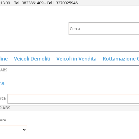
-13.00 |
Tel.
0823861409 -
Cell.
3270025946
Sono gi
Per completare 
nome utente e
line
Veicoli Demoliti
Veicoli in Vendita
Rottamazione 
clicca sul 
 ABS
E
ta
Pa
rca
O ABS
rca
Hai perso