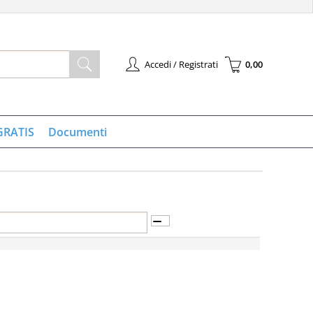
Accedi / Registrati
0,00
à registrato
Sono un nuovo cliente
l'ordine inserisci il
Se non sei ancora registrato sul
 la password e poi
nostro sito clicca sul pulsante
GRATIS
Documenti
pulsante "Accedi"
"Registrati"
-mail:
ssword:
 la password?