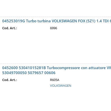
045253019G Turbo turbina VOLKSWAGEN FOX (5Z1) 1.4 TD
Cod. Art.:
6996
0452600 53041015281B Turbocompressore con attuatore V
53049700050 5079657 00606
Cod. Art.:
R605A
VOLKSWAGEN