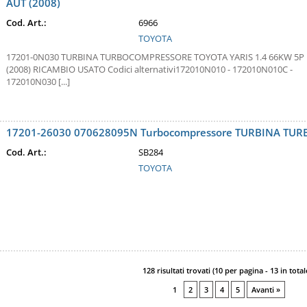
AUT (2008)
Cod. Art.:
6966
TOYOTA
17201-0N030 TURBINA TURBOCOMPRESSORE TOYOTA YARIS 1.4 66KW 5P 
(2008) RICAMBIO USATO Codici alternativi172010N010 - 172010N010C -
172010N030 [...]
17201-26030 070628095N Turbocompressore TURBINA TURB
Cod. Art.:
SB284
TOYOTA
128 risultati trovati (10 per pagina - 13 in total
1
2
3
4
5
Avanti »