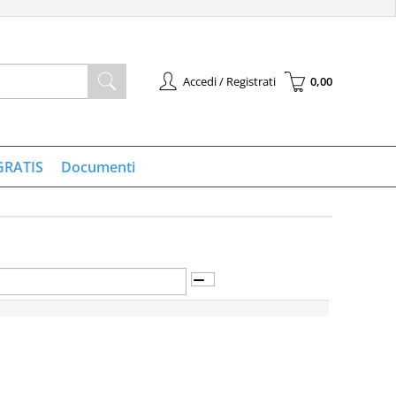
Accedi / Registrati
0,00
à registrato
Sono un nuovo cliente
l'ordine inserisci il
Se non sei ancora registrato sul
 la password e poi
nostro sito clicca sul pulsante
GRATIS
Documenti
pulsante "Accedi"
"Registrati"
-mail:
ssword:
 la password?