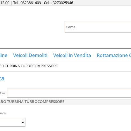
-13.00 |
Tel.
0823861409 -
Cell.
3270025946
Sono gi
Per completare 
nome utente e
line
Veicoli Demoliti
Veicoli in Vendita
Rottamazione 
clicca sul 
BO TURBINA TURBOCOMPRESSORE
E
ta
Pa
rca
RBO TURBINA TURBOCOMPRESSORE
rca
Hai perso