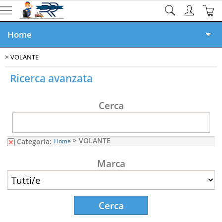
Home
VOLANTE
Ricambi online
Ricerca avanzata
Veicoli Demoliti
Cerca
Veicoli in Vendita
Rottamazione GRATIS
> VOLANTE
Categoria:
Home
Documenti
Marca