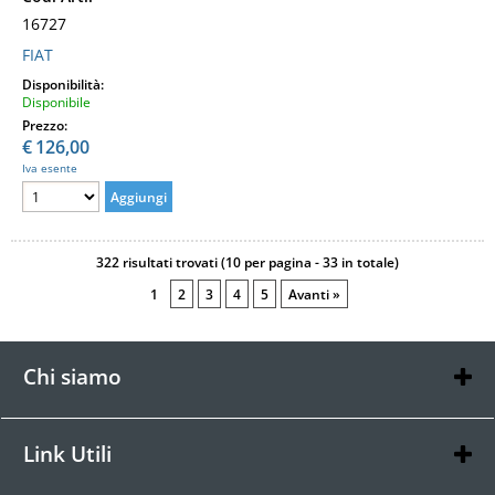
16727
FIAT
Disponibilità:
Disponibile
Prezzo:
€
126,00
Iva esente
322 risultati trovati (10 per pagina - 33 in totale)
1
2
3
4
5
Avanti »
Chi siamo
Chi siamo
Contatti
Link Utili
Condizioni di vendita