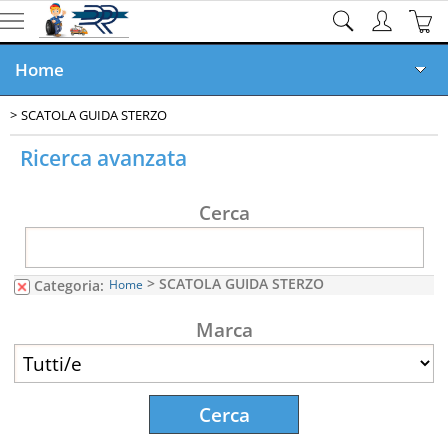
Home
SCATOLA GUIDA STERZO
Ricambi online
Ricerca avanzata
Veicoli Demoliti
Cerca
Veicoli in Vendita
Rottamazione GRATIS
> SCATOLA GUIDA STERZO
Categoria:
Home
Documenti
Marca