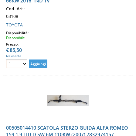
66KW 2016 1ND TV
Cod. Art.:
03108
TOYOTA
Disponibilità:
Disponibile
Prezzo:
€
85,50
Iva esente
00505014410 SCATOLA STERZO GUIDA ALFA ROMEO
159 1.9 JTD D SW 6M 110KW (2007) 7832974157