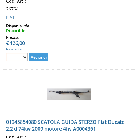
Cod. Art.:
26764
FIAT
Disponibilità:
Disponibile
Prezzo:
€
126,00
Iva esente
01345854080 SCATOLA GUIDA STERZO Fiat Ducato
2.2 d 74kw 2009 motore 4hv A0004361
Cod. Art.: