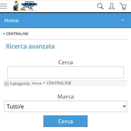
Home
CENTRALINE
Ricambi online
Ricerca avanzata
Veicoli Demoliti
Cerca
Veicoli in Vendita
Rottamazione GRATIS
> CENTRALINE
Categoria:
Home
Documenti
Marca