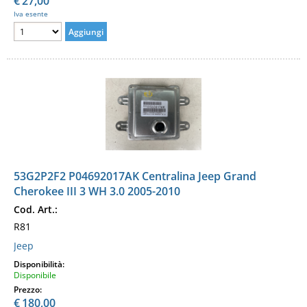
€
27,00
Iva esente
53G2P2F2 P04692017AK Centralina Jeep Grand
Cherokee III 3 WH 3.0 2005-2010
Cod. Art.:
R81
Jeep
Disponibilità:
Disponibile
Prezzo:
€
180,00