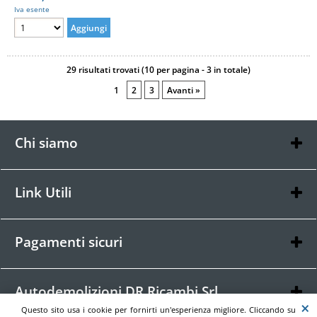
Iva esente
29 risultati trovati (10 per pagina - 3 in totale)
1
2
3
Avanti »
Chi siamo
Chi siamo
Contatti
Link Utili
Condizioni di vendita
Informativa Privacy
Pagamenti sicuri
Autodemolizioni DR Ricambi Srl
Via Campanella, 4
Questo sito usa i cookie per fornirti un'esperienza migliore. Cliccando su