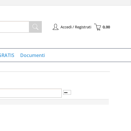
Accedi / Registrati
0,00
à registrato
Sono un nuovo cliente
l'ordine inserisci il
Se non sei ancora registrato sul
 la password e poi
nostro sito clicca sul pulsante
GRATIS
Documenti
pulsante "Accedi"
"Registrati"
-mail:
ssword:
 la password?