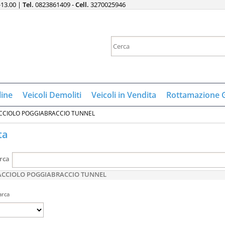
-13.00 |
Tel.
0823861409 -
Cell.
3270025946
Sono gi
Per completare 
nome utente e
line
Veicoli Demoliti
Veicoli in Vendita
Rottamazione 
clicca sul 
CCIOLO POGGIABRACCIO TUNNEL
E
ta
Pa
rca
ACCIOLO POGGIABRACCIO TUNNEL
rca
Hai perso